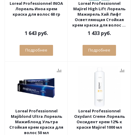
Loreal Professionnel INOA
Loreal Professionnel
Лореаль Иноа крем
Majirel High Lift Лореаль
краска для волос 60 гр
Мажирель Хай Лифт
Осветляющая Стойкая
крем краска для волос 50
мл
1 643 руб.
1 433 руб.
Подробнее
Подробнее
Loreal Professionnel
Loreal Professionnel
Majiblond Ultra Лореаль
Oxydant Creme Лореаль
Мажиблонд Ультра
Оксидент крем 12% к
Стойкая крем краска для
краске Majirel 1000 мл
волос 50 мл