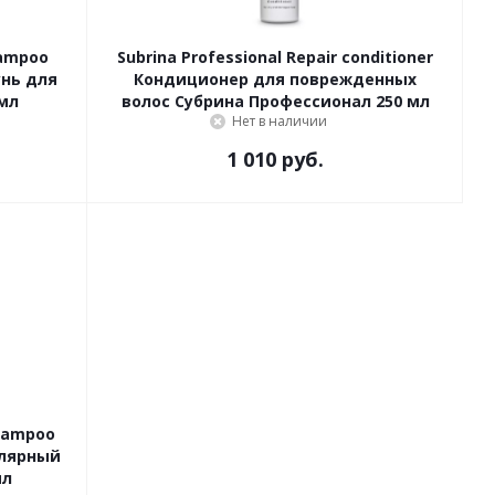
hampoo
Subrina Professional Repair conditioner
нь для
Кондиционер для поврежденных
мл
волос Субрина Профессионал 250 мл
Нет в наличии
1 010 руб.
shampoo
лярный
250 мл