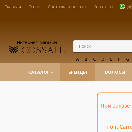
Главная
О нас
Доставка и оплата
Контакты
Wh
Интернет-магазин
A
B
C
D
E
F
G
КАТАЛОГ
БРЕНДЫ
ВОЛОСЫ
При заказе
-по г. Са