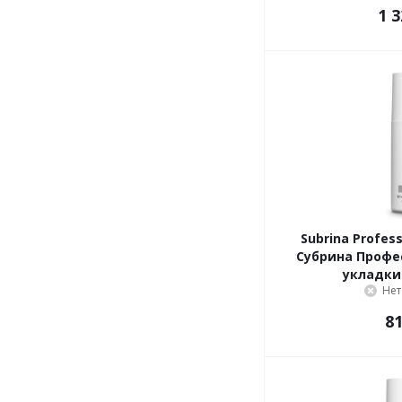
1 3
Subrina Profess
Субрина Профе
укладки
Нет
81