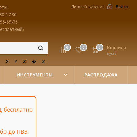
Личный кабинет
Войти
оты:
30-17:30
455-55-75
бесплатный)
Корзина
0
0
0
пуста
W
X
Y
Z
�
3
ИНСТРУМЕНТЫ
РАСПРОДАЖА
Д-бесплатно
бо до ПВЗ.