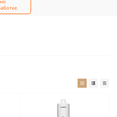
тно
аботке.