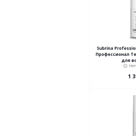
Subrina Professional 
Профессионал Т
для в
Нет
1 3