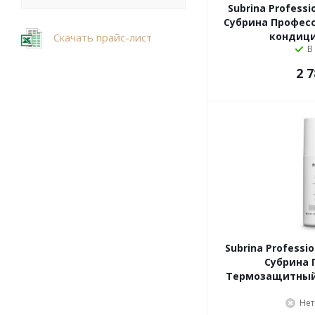
Subrina Professi
Субрина Профес
кондици
Скачать прайс-лист
В
2 7
Subrina Professio
Субрина 
Термозащитный 
Нет