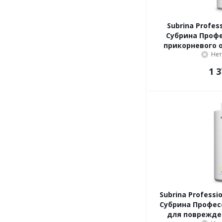
Subrina Profess
Субрина Профе
прикорневого 
Нет
1 3
Subrina Professio
Субрина Профес
для поврежден