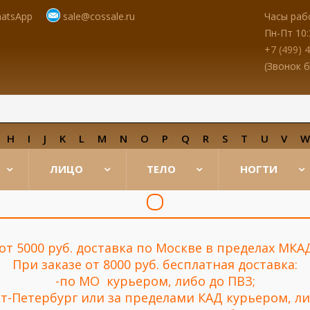
atsApp
sale@cossale.ru
Часы раб
Пн-Пт 10:
+7 (499) 
(Звонок 
H
I
J
K
L
M
N
O
P
Q
R
S
T
U
V
ЛИЦО
ТЕЛО
НОГТИ
 от 5000 руб. доставка по Москве в пределах МКА
При заказе от 8000 руб. бесплатная доставка:
-по МО курьером, либо до ПВЗ;
нкт-Петербург или за пределами КАД курьером, ли