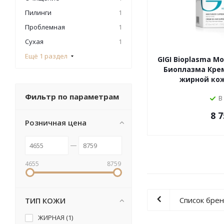
Пилинги
1
Проблемная
1
Сухая
1
Ещё 1 раздел
GIGI Bioplasma M
Биоплазма Кре
жирной кожи
Фильтр по параметрам
В
8 7
Розничная цена
4655
8759
Список бре
ТИП КОЖИ
ЖИРНАЯ (
1
)