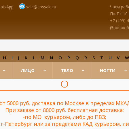
atsApp
sale@cossale.ru
Часы раб
Пн-Пт 10:
+7 (499) 
(Звонок 
H
I
J
K
L
M
N
O
P
Q
R
S
T
U
V
ЛИЦО
ТЕЛО
НОГТИ
 от 5000 руб. доставка по Москве в пределах МКА
При заказе от 8000 руб. бесплатная доставка:
-по МО курьером, либо до ПВЗ;
нкт-Петербург или за пределами КАД курьером, ли