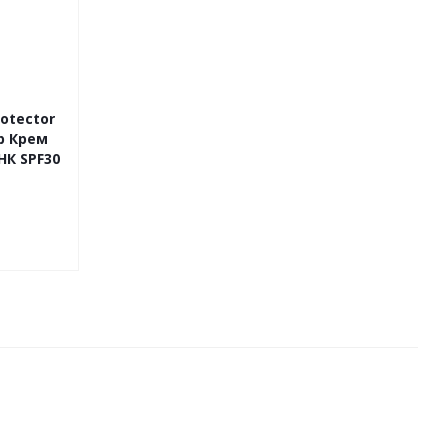
rotector
йр Крем
К SPF30