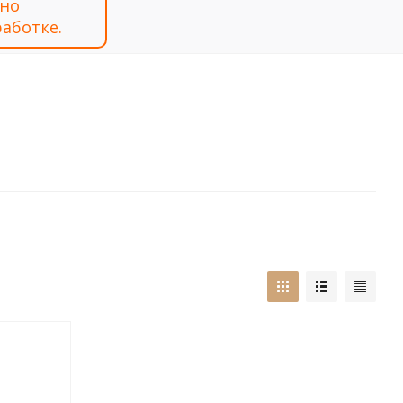
тно
аботке.