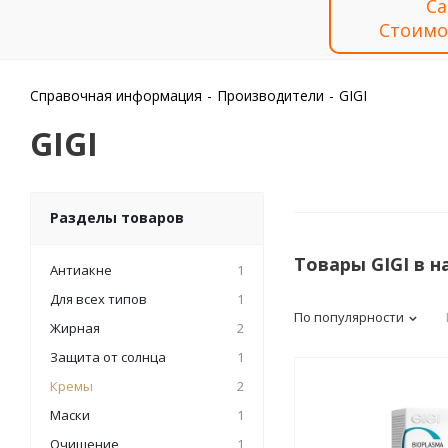
Са
Стоимо
Справочная информация
-
Производители
-
GIGI
GIGI
Разделы товаров
Товары GIGI в 
Антиакне
1
Для всех типов
1
По популярности
Жирная
2
Защита от солнца
1
Кремы
2
Маски
1
Очищение
1