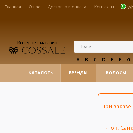
Главная
О нас
Доставка и оплата
Контакты
Wh
Интернет-магазин
A
B
C
D
E
F
G
КАТАЛОГ
БРЕНДЫ
ВОЛОСЫ
При заказе
-по г. Са