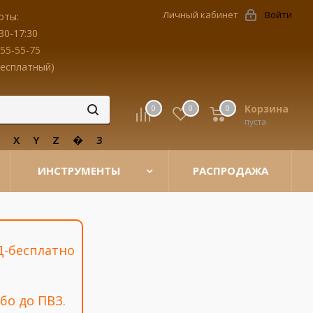
Личный кабинет
Войти
оты:
30-17:30
455-55-75
бесплатный)
Корзина
0
0
0
пуста
W
X
Y
Z
�
3
ИНСТРУМЕНТЫ
РАСПРОДАЖА
Д-бесплатно
бо до ПВЗ.