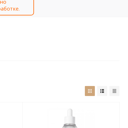
тно
аботке.