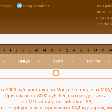
atsApp
sale@cossale.ru
Часы раб
Пн-Пт 10:
+7 (499) 
(Звонок 
H
I
J
K
L
M
N
O
P
Q
R
S
T
U
V
ЛИЦО
ТЕЛО
НОГТИ
 от 5000 руб. доставка по Москве в пределах МКА
При заказе от 8000 руб. бесплатная доставка:
-по МО курьером, либо до ПВЗ;
нкт-Петербург или за пределами КАД курьером, ли