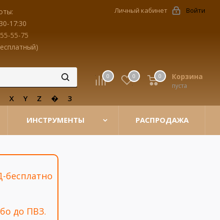
Личный кабинет
Войти
оты:
30-17:30
455-55-75
бесплатный)
Корзина
0
0
0
пуста
W
X
Y
Z
�
3
ИНСТРУМЕНТЫ
РАСПРОДАЖА
Д-бесплатно
бо до ПВЗ.