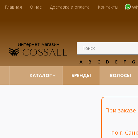
Главная
О нас
Доставка и оплата
Контакты
Wh
Интернет-магазин
A
B
C
D
E
F
G
КАТАЛОГ
БРЕНДЫ
ВОЛОСЫ
При заказе
-по г. Са