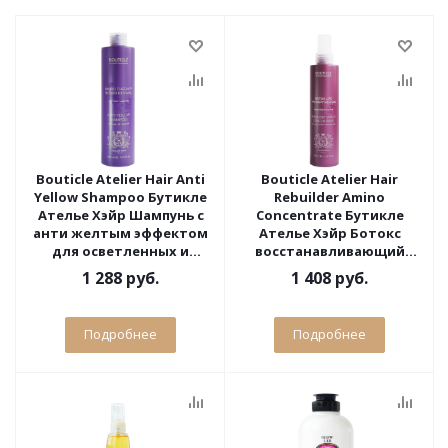
Bouticle Atelier Hair Anti
Bouticle Atelier Hair
Yellow Shampoo Бутикле
Rebuilder Amino
Ателье Хэйр Шампунь с
Concentrate Бутикле
анти желтым эффектом
Ателье Хэйр Ботокс
для осветленных и
восстанавливающий
седых волос 500 мл
амино концентрат 200
1 288 руб.
1 408 руб.
мл
Подробнее
Подробнее