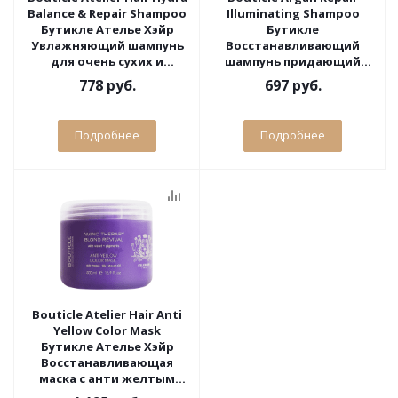
Balance & Repair Shampoo
Illuminating Shampoo
Бутикле Ателье Хэйр
Бутикле
Увлажняющий шампунь
Восстанавливающий
для очень сухих и
шампунь придающий
поврежденных волос 300
сияние 250 мл
778 руб.
697 руб.
мл
Подробнее
Подробнее
Bouticle Atelier Hair Anti
Yellow Color Mask
Бутикле Ателье Хэйр
Восстанавливающая
маска с анти желтым
эффектом для