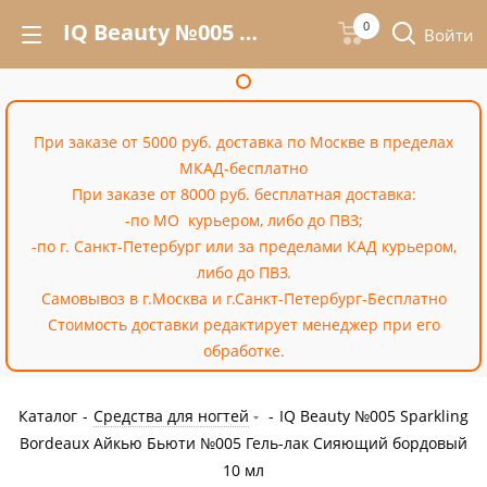
IQ Beauty №005 Sparkling Bordeaux Айкью Бьюти №005 Гель-лак Сияющий бордовый 10 мл – купить недорого в интернет-магазине «Cossale»
0
Войти
При заказе от 5000 руб. доставка по Москве в пределах
МКАД-бесплатно
При заказе от 8000 руб. бесплатная доставка:
-по МО курьером, либо до ПВЗ;
-по г. Санкт-Петербург или за пределами КАД курьером,
либо до ПВЗ.
Самовывоз в г.Москва и г.Санкт-Петербург-Бесплатно
Стоимость доставки редактирует менеджер при его
обработке.
Каталог
-
Средства для ногтей
-
IQ Beauty №005 Sparkling
Bordeaux Айкью Бьюти №005 Гель-лак Сияющий бордовый
10 мл