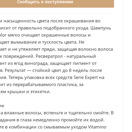
Сообщить о поступлении
 и насыщенность цвета после окрашивания во
висит от правильно подобранного ухода. Шампунь
Color мягко очищает окрашенные волосы и
щает вымывание и тусклость цвета. Не
ает и не утяжеляет пряди, защищая волокно волоса
х повреждений. Ресвератрол - натуральный
нт из ягод винограда, защищает пигмент от
 Результат — стойкий цвет до 8 недель после
я. Теперь упаковка всех средств Serie Expert на
ит из перерабатываемого пластика, за
ем крышки и этикетки.
ие
а влажные волосы, вспеньте и тщательно смойте. В
адания в глаза немедленно промойте их водой.
те в комбинации со смываемым уходом Vitamino