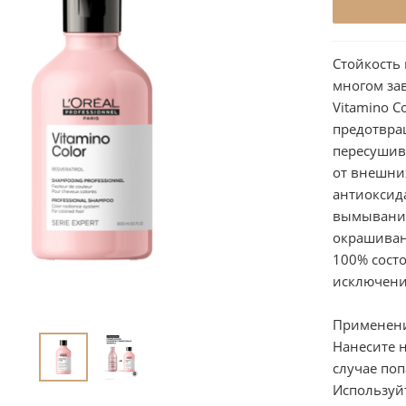
Стойкость
многом за
Vitamino 
предотвра
пересушив
от внешни
антиоксида
вымывания.
окрашивани
100% состо
исключени
Применен
Нанесите н
случае поп
Используй