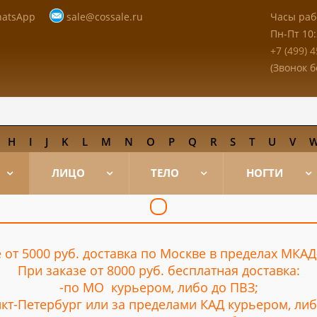
atsApp
sale@cossale.ru
Часы раб
Пн-Пт 10
+7 (499) 
(Звонок 
H
I
J
K
L
M
N
O
P
Q
R
S
T
U
V
ЛИЦО
ТЕЛО
НОГТИ
 от 5000 руб. доставка по Москве в пределах МКА
При заказе от 8000 руб. бесплатная доставка:
-по МО курьером, либо до ПВЗ;
анкт-Петербург или за пределами КАД курьером, либ