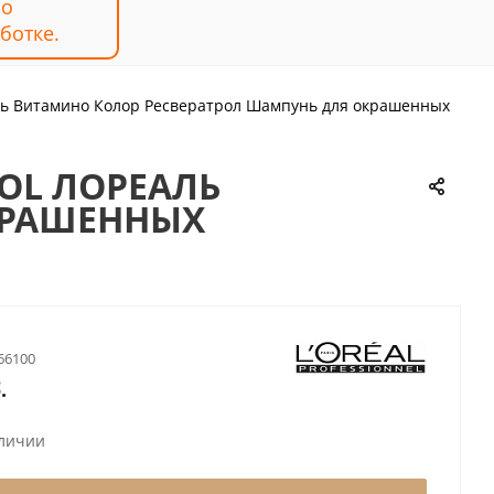
но
ботке.
реаль Витамино Колор Ресвератрол Шампунь для окрашенных
ROL ЛОРЕАЛЬ
КРАШЕННЫХ
66100
.
аличии