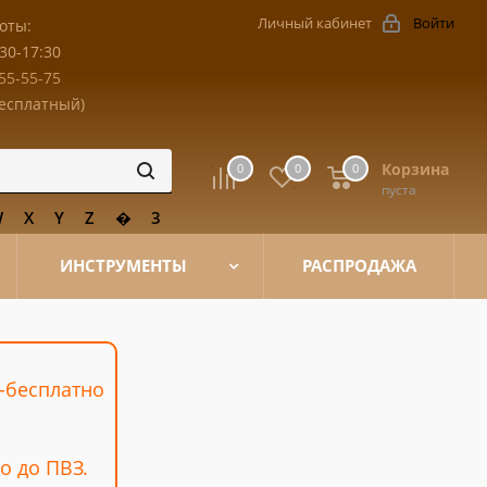
Личный кабинет
Войти
оты:
:30-17:30
455-55-75
бесплатный)
Корзина
0
0
0
пуста
W
X
Y
Z
�
3
ИНСТРУМЕНТЫ
РАСПРОДАЖА
Д-бесплатно
о до ПВЗ.