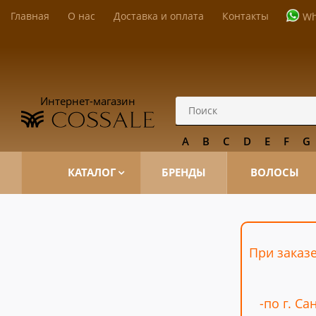
Главная
О нас
Доставка и оплата
Контакты
Wh
Интернет-магазин
A
B
C
D
E
F
G
КАТАЛОГ
БРЕНДЫ
ВОЛОСЫ
При заказе
-по г. С