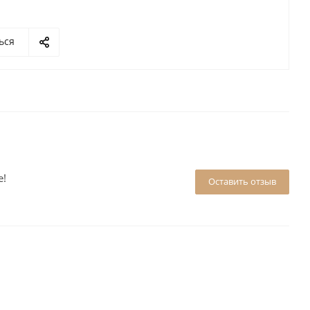
ься
е!
Оставить отзыв