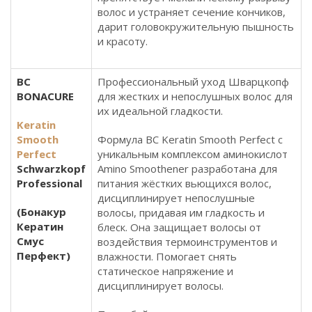
волос и устраняет сечение кончиков,
дарит головокружительную пышность
и красоту.
BC
Профессиональный уход Шварцкопф
BONACURE
для жестких и непослушных волос для
их идеальной гладкости.
Keratin
Smooth
Формула BC Keratin Smooth Perfect с
Perfect
уникальным комплексом аминокислот
Schwarzkopf
Amino Smoothener разработана для
Professional
питания жёстких вьющихся волос,
дисциплинирует непослушные
(Бонакур
волосы, придавая им гладкость и
Кератин
блеск. Она защищает волосы от
Смус
воздействия термоинструментов и
Перфект)
влажности. Помогает снять
статическое напряжение и
дисциплинирует волосы.