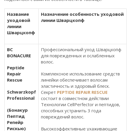
Название
Назначение особенность уходовой
уходовой
линии Шварцкопф
линии
Шварцкопф
BC
Профессиональный уход Шварцкопф
BONACURE
для поврежденных и ослабленных
волос.
Peptide
Repair
Комплексное использование средств
Rescue
линейки обеспечивает волосам
эластичность и здоровый блеск.
Schwarzkopf
Секрет
PEPTIDE REPAIR RESCUE
Professional
состоит в совместном действии
Технологии CellPerfector и пептидов,
(Бонакур
способных устранить 3 года
Пептид
повреждений волос.
Репейр
Рискью)
Высокоэффективные ухаживающие