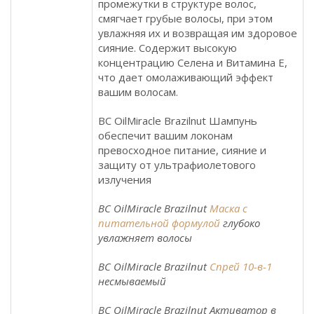
промежутки в структуре волос,
смягчает грубые волосы, при этом
увлажняя их и возвращая им здоровое
сияние. Содержит высокую
концентрацию Селена и Витамина E,
что дает омолаживающий эффект
вашим волосам.
BC OilMiracle Brazilnut Шампунь
обеспечит вашим локонам
превосходное питание, сияние и
защиту от ультрафиолетового
излучения
BC OilMiracle Brazilnut
Маска с
питательной форму­лой
глубоко
увлажняет волосы
BC OilMiracle Brazilnut
Спрей 10-в-1
несмываемый
BC OilMiracle Brazilnut Активатор в