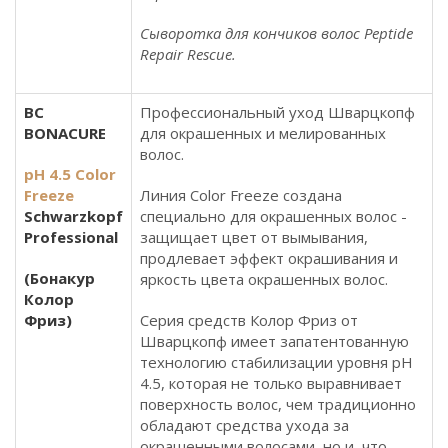
Сыворотка для кончиков волос Peptide
Repair Rescue.
BC
Профессиональный уход Шварцкопф
BONACURE
для окрашенных и мелированных
волос.
pH 4.5 Color
Freeze
Линия Color Freeze создана
Schwarzkopf
специально для окрашенных волос -
Professional
защищает цвет от вымывания,
продлевает эффект окрашивания и
(Бонакур
яркость цвета окрашенных волос.
Колор
Фриз)
Серия средств Колор Фриз от
Шварцкопф имеет запатентованную
технологию стабилизации уровня pH
4.5, которая не только выравнивает
поверхность волос, чем традиционно
обладают средства ухода за
окрашенными волосами, но и, что